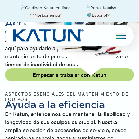
Catálogo Katun en línea
Portal Katalyst
Norteamérica
Español
Accesorios de servicio
Con productos duraderos y de alta calidad
adaptados a sus necesidades de servicio, estamos
aquí para ayudarle a proporcionar un
mantenimiento de primera categoría y minimizar el
tiempo de inactividad de sus clientes.
Empezar a trabajar con Katun
ASPECTOS ESENCIALES DEL MANTENIMIENTO DE
EQUIPOS
Ayuda a la eficiencia
En Katun, entendemos que mantener la fiabilidad y
longevidad de sus equipos es crucial. Nuestra
amplia selección de accesorios de servicio, desde
aspiradoras especializadas y suministros de