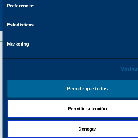
Preferencias
Explorar todos los recursos
Estadísticas
Marketing
Ver más productos y
servicios
Mostrar
Permitir que todos
Permitir selección
Denegar