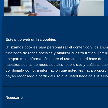
Este sitio web utiliza cookies
Utilizamos cookies para personalizar el contenido y los anun
funciones de redes sociales y analizar nuestro tráfico. Tamb
compartimos información sobre el uso que usted hace de nue
ENTREGA DE DETALLES, DOCUMENTOS Y
nuestros socios de redes sociales, publicidad y análisis, qu
DESCARGAS
Centro de recursos
combinarla con otra información que usted les haya proporc
Encuentre instrucciones, hojas de datos, vídeos,
hayan recopilado a partir del uso que usted hace de sus serv
características de productos, folletos y mucho más
en la completa biblioteca de recursos de Katun.
Selección
Estamos aquí para proporcionarle las herramientas
Necesario
del
que le ayudarán a conseguir un rendimiento óptimo
consentimiento
de sus equipos de oficina.