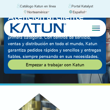
Catálogo Katun en línea
Portal Katalyst
Norteamérica
Español
Atención al cliente
Productos excelentes y precios bajos no
significan nada sin un servicio al cliente de
primera categoría. Con centros de servicio,
ventas y distribución en todo el mundo, Katun
garantiza pedidos rápidos y sencillos y entregas
fiables, siempre pensando en sus necesidades.
Empezar a trabajar con Katun