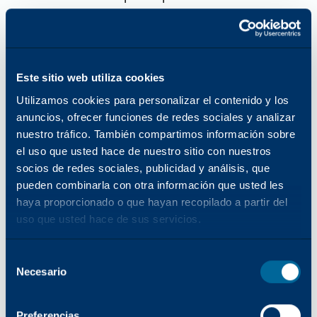
buscar productos, pedir suministros o encontrar las
últimas actualizaciones de la industria. El catálogo
en línea de Katun es una potente herramienta que
está disponible en cualquier momento y lugar.
Este sitio web utiliza cookies
También mantenemos una tasa de productos en
Utilizamos cookies para personalizar el contenido y los
inventario líder en la industria, proporcionando una
anuncios, ofrecer funciones de redes sociales y analizar
entrega de productos rápida y fiable.
nuestro tráfico. También compartimos información sobre
Información en tiempo real sobre la disponibilidad
el uso que usted hace de nuestro sitio con nuestros
de existencias y el estado de los pedidos
socios de redes sociales, publicidad y análisis, que
Facilidad de uso y de pedido
pueden combinarla con otra información que usted les
Representantes de atención al cliente informados y
haya proporcionado o que hayan recopilado a partir del
amables
uso que usted hace de sus servicios.
Catálogo Katun en línea
Selección
Necesario
del
consentimiento
¿Por qué asociarse con
Preferencias