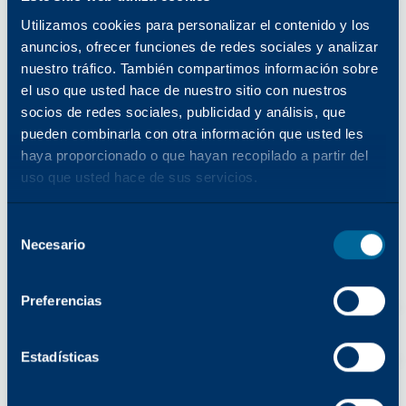
Utilizamos cookies para personalizar el contenido y los
anuncios, ofrecer funciones de redes sociales y analizar
nuestro tráfico. También compartimos información sobre
el uso que usted hace de nuestro sitio con nuestros
socios de redes sociales, publicidad y análisis, que
Búsqueda por nombre de modelo
pueden combinarla con otra información que usted les
haya proporcionado o que hayan recopilado a partir del
uso que usted hace de sus servicios.
O
Selección
Necesario
del
Búsqueda por categoría
consentimiento
Tipo de impresora
Preferencias
Nombre del modelo
Color
Estadísticas