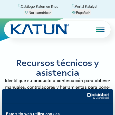
Catálogo Katun en línea
Portal Katalyst
Norteamérica
Español
Recursos técnicos y
asistencia
Identifique su producto a continuación para obtener
manuales, controladores y herramientas para poner
en marcha su transformación digital. ¿No encuentra
lo que busca? Consulte nuestras Preguntas
frecuentes para encontrar una solución sencilla, o
póngase en contacto con nosotros.
Este sitio web utiliza cookies