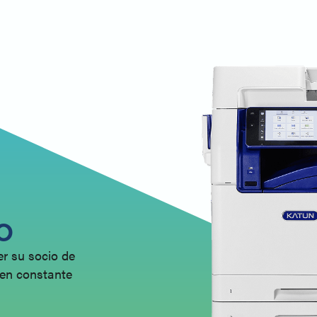
o
er su socio de
 en constante