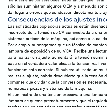
sólo las suministran algunos OEM y a menudo son difí
dar lugar a errores que conduzcan directamente a a
Consecuencias de los ajustes inc
Las sofisticadas copiadoras actuales están diseñada
incorrecto de la tensión de CA suministrada a una pie
sistemas críticos de la máquina, así como a la calida
Por ejemplo, supongamos que un técnico de mantenim
lámpara de exposición de 80 VCA. Recibe una lectura
para realizar un ajuste, aumentará la tensión sumini
basa en el verdadero valor eficaz; la tensión real, 
funcionamiento correcto. Si hubiera utilizado un mul
realizar el ajuste, habría descubierto que la tensi
comunes que olvidar que la conversión es necesaria,
numerosas piezas y sistemas de la máquina.
El suministro de una tensión excesiva a una lámpara
lámpara se queme prematuramente y que el regulador
tambor en una copiadora con controles automáticos