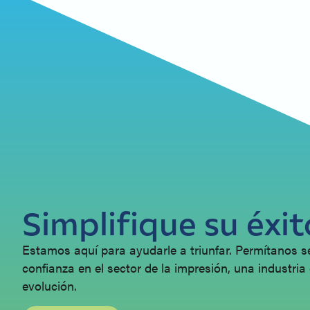
Simplifique su éxit
Estamos aquí para ayudarle a triunfar. Permítanos s
confianza en el sector de la impresión, una industria
evolución.