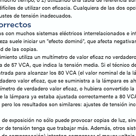
ciles de utilizar con eficacia. Cualquiera de las dos opc
justes de tensión inadecuados.
orrectos
s con muchos sistemas eléctricos interrelacionados e in
za suele iniciar un "efecto dominó", que afecta negativam
d de las copias.
iento utiliza un multímetro de valor eficaz no verdader
 de 57 VCA, que indica la tensión media. Si el técnico 
strada para alcanzar los 80 VCA (el valor nominal de la 
verdadero valor eficaz, que se suministra a la lámpara es
tímetro de verdadero valor eficaz, o hubiera convertido l
ón de la lámpara ya estaba ajustada correctamente a 80 V
 pero los resultados son similares: ajustes de tensión i
 de exposición no sólo puede provocar copias de luz, sin
 de tensión tenga que trabajar más. Además, otros siste
 de compensación) intentan compensar el mayor voltaje 