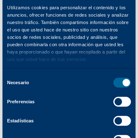
excepcionales
Utilizamos cookies para personalizar el contenido y los
Nuestro nuevo laboratorio muestra las
anuncios, ofrecer funciones de redes sociales y analizar
excepcionales capacidades tecnológicas de Katun,
nuestro tráfico. También compartimos información sobre
con mediciones precisas, simulaciones ambientales
el uso que usted hace de nuestro sitio con nuestros
extremas y análisis avanzados para garantizar
socios de redes sociales, publicidad y análisis, que
productos de calidad constante y superior en todo el
pueden combinarla con otra información que usted les
mundo. Cada producto que vendemos es el
haya proporcionado o que hayan recopilado a partir del
resultado de una investigación y un desarrollo
uso que usted hace de sus servicios.
meticulosos. Gracias a nuestras capacidades de
ingeniería inversa de vanguardia, nuestros equipos
Selección
Necesario
de investigación y desarrollo pueden identificar las
del
consentimiento
características críticas de funcionamiento
necesarias para desarrollar cartuchos, contenedores
Preferencias
de tóner residual y otros productos que ofrezcan
una calidad superior de forma constante.
Estadísticas