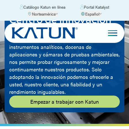
Catálogo Katun en línea
Portal Katalyst
Norteamérica
Español
Centro de innovación
de Katun
Nuestro laboratorio, equipado con los últimos
instrumentos analíticos, docenas de
aplicaciones y cámaras de pruebas ambientales,
nos permite probar rigurosamente y mejorar
continuamente nuestros productos. Solo
adoptando la innovación podemos ofrecerle a
usted, nuestro cliente, una fiabilidad y un
rendimiento inigualables.
Empezar a trabajar con Katun