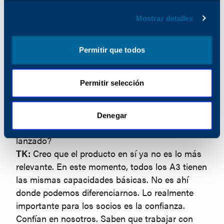
trabajara en ciertas cosas, pero no podía
Mostrar detalles
decirles por qué. Empecé primero por "hacer" y
luego por crear una organización en torno a ello.
PA:
¿Qué es lo que más le entusiasma ahora
Permitir que todos
mismo?
TK:
Lo que más me entusiasma ahora mismo
Permitir selección
es ver cómo los resultados de nuestros
esfuerzos benefician a nuestros socios.
PA:
¿Cuáles son las ventajas para los
Denegar
distribuidores de esta nueva línea que ha
lanzado?
TK:
Creo que el producto en sí ya no es lo más
relevante. En este momento, todos los A3 tienen
las mismas capacidades básicas. No es ahí
donde podemos diferenciarnos. Lo realmente
importante para los socios es la confianza.
Confían en nosotros. Saben que trabajar con