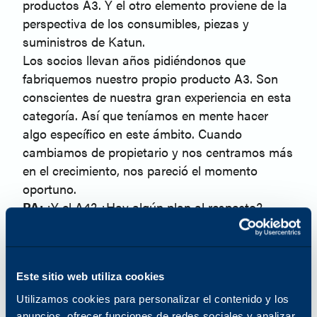
productos A3. Y el otro elemento proviene de la
perspectiva de los consumibles, piezas y
suministros de Katun.
Los socios llevan años pidiéndonos que
fabriquemos nuestro propio producto A3. Son
conscientes de nuestra gran experiencia en esta
categoría. Así que teníamos en mente hacer
algo específico en este ámbito. Cuando
cambiamos de propietario y nos centramos más
en el crecimiento, nos pareció el momento
oportuno.
PA:
¿Y el A4? ¿Hay algún plan al respecto?
TK:
A4 es una historia en desarrollo.
PA:
¿Cuál ha sido el mayor reto de este
lanzamiento?
Este sitio web utiliza cookies
TK:
Probablemente el aspecto más difícil para
mí personalmente es simplemente mi
Utilizamos cookies para personalizar el contenido y los
anuncios, ofrecer funciones de redes sociales y analizar