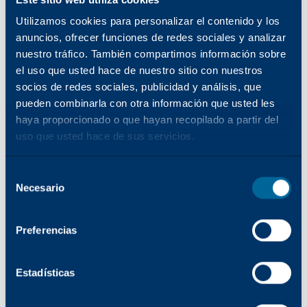
había sido su objetivo. Ver cómo esa aspiración
se convertía en una larga y satisfactoria
Utilizamos cookies para personalizar el contenido y los
trayectoria profesional ha sido profundamente
anuncios, ofrecer funciones de redes sociales y analizar
nuestro tráfico. También compartimos información sobre
gratificante. Cuando se le pregunta qué es lo
el uso que usted hace de nuestro sitio con nuestros
que más le enorgullece de su carrera, destaca la
socios de redes sociales, publicidad y análisis, que
colaboración y la mentalidad de crecimiento.
pueden combinarla con otra información que usted les
«He aceptado el cambio, he asumido nuevos
haya proporcionado o que hayan recopilado a partir del
retos y me he comprometido con el
uso que usted hace de sus servicios.
aprendizaje», afirma. «Pero el éxito siempre se
comparte».
Selección
Victoria crea intencionadamente espacios para
Necesario
del
que las mujeres alcancen el éxito, fomentando la
consentimiento
participación, reconociendo los logros y dando
Preferencias
ejemplo de empatía. En el servicio al cliente,
señala, la comunicación y la confianza lo son
todo. Cuando las mujeres se apoyan
Estadísticas
mutuamente y se les brindan oportunidades
significativas, toda la organización se fortalece.