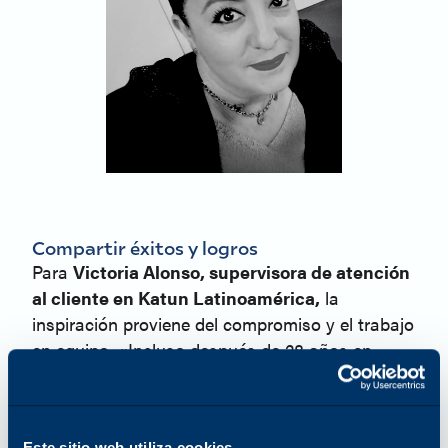
Compartir éxitos y logros
Para
Victoria Alonso, supervisora de atención
al cliente en Katun Latinoamérica,
la
inspiración proviene del compromiso y el trabajo
en equipo. «Incluso después de 28 años en
Katun, sigo motivada por las personas a las que
ayudamos y el equipo que dirijo», afirma.
Trabajar para una organización global siempre
Este sitio web utiliza cookies