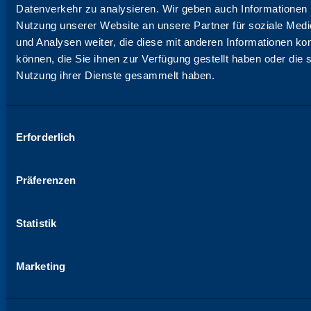
Datenverkehr zu analysieren. Wir geben auch Informationen 
Nutzung unserer Website an unsere Partner für soziale Med
und Analysen weiter, die diese mit anderen Informationen ko
können, die Sie ihnen zur Verfügung gestellt haben oder die s
Nutzung ihrer Dienste gesammelt haben.
Auswahl
Erforderlich
mit
Zustimmung
Präferenzen
BEREITSTELLUNG VON INFORMATIONEN,
DOKUMENTEN UND DOWNLOADS
Statistik
Ressourcenzentrum
In der umfassenden Ressourcenbibliothek von
Marketing
Katun finden Sie Anleitungen, Datenblätter, Videos,
Produktmerkmale, Broschüren und vieles mehr. Wir
stellen Ihnen die Tools zur Verfügung, mit denen Sie