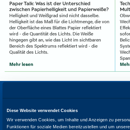
Paper Talk: Was ist der Unterschied
Tech
zwischen Papierhelligkeit und Papierweiße?
Mul
Helligkeit und Weißgrad sind nicht dasselbe.
Obwo
Helligkeit ist das Maß für die Lichtmenge, die von
Wech
der Oberfläche eines Blattes Papier reflektiert
Effe
wird - die Quantität des Lichts. Die Weiße
sofor
hingegen gibt an, wie das Licht im sichtbaren
Beli
Bereich des Spektrums reflektiert wird - die
Syste
Qualität des Lichts.
Wech
Span
Mehr lesen
Mehr
Diese Website verwendet Cookies
Wir verwenden Cookies, um Inhalte und Anzeigen zu persona
Funktionen für soziale Medien bereitzustellen und um unser