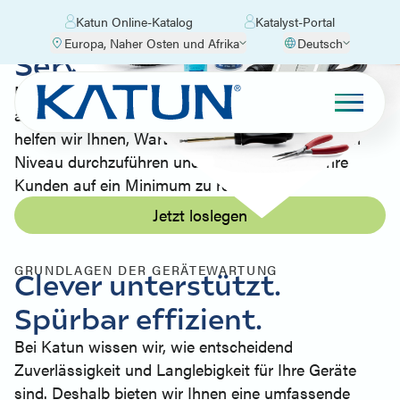
Katun Online-Katalog
Katalyst-Portal
Europa, Naher Osten und Afrika
Deutsch
Service-Zubehör
Mit hochwertigen, langlebigen Produkten, die genau
auf Ihre Serviceanforderungen abgestimmt sind,
helfen wir Ihnen, Wartungsarbeiten auf höchstem
Niveau durchzuführen und Ausfallzeiten für Ihre
Kunden auf ein Minimum zu reduzieren.
Jetzt loslegen
GRUNDLAGEN DER GERÄTEWARTUNG
Clever unterstützt.
Spürbar effizient.
Bei Katun wissen wir, wie entscheidend
Zuverlässigkeit und Langlebigkeit für Ihre Geräte
sind. Deshalb bieten wir Ihnen eine umfassende