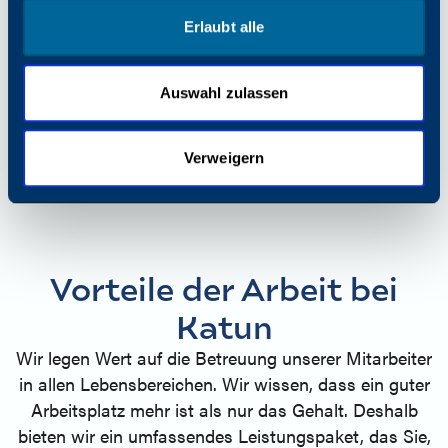
positioniert ist.
Erlaubt alle
TECHNOLOGIE-UNTERSTÜTZUNG
Auswahl zulassen
Die technischen Kundendienstmitarbeiter von Katun
sind Technik- und Marktexperten, die jederzeit bereit
Verweigern
sind, unsere Partner und deren Kunden zu schulen,
zu schulen und zu betreuen.
Vorteile der Arbeit bei
Katun
Wir legen Wert auf die Betreuung unserer Mitarbeiter
in allen Lebensbereichen. Wir wissen, dass ein guter
Arbeitsplatz mehr ist als nur das Gehalt. Deshalb
bieten wir ein umfassendes Leistungspaket, das Sie,