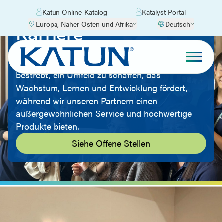
Katun Online-Katalog
Katalyst-Portal
Europa, Naher Osten und Afrika
Deutsch
Karriere
Bei Katun sind wir der Meinung, dass unsere
Mitarbeiter unser größtes Kapital sind. Wir sind
bestrebt, ein Umfeld zu schaffen, das
Wachstum, Lernen und Entwicklung fördert,
während wir unseren Partnern einen
außergewöhnlichen Service und hochwertige
Produkte bieten.
Siehe Offene Stellen