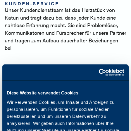
KUNDEN-SERVICE
Unser Kundendienstteam ist das Herzstück von
Katun und trägt dazu bei, dass jeder Kunde eine
nahtlose Erfahrung macht. Sie sind Problemlöser,
Kommunikatoren und Fürsprecher für unsere Partner
und tragen zum Aufbau dauerhafter Beziehungen
bei.
LIEFERKETTE & LAGER
Das Lieferkettenmanagement spielt eine
entscheidende Rolle bei der rechtzeitigen Lieferung
von Produkten, der Verwaltung von Beständen und
Diese Website verwendet Cookies
der Sicherstellung einer korrekten Abwicklung. Unser
Wir verwenden Cookies, um Inhalte und Anzeigen zu
Team arbeitet hinter den Kulissen, um
personalisieren, um Funktionen für soziale Medien
sicherzustellen, dass unsere Produkte unsere
bereitzustellen und um unseren Datenverkehr zu
Kunden ohne Verzögerung erreichen.
analysieren. Wir geben auch Informationen über Ihre
Nutzung unserer Website an unsere Partner für soziale