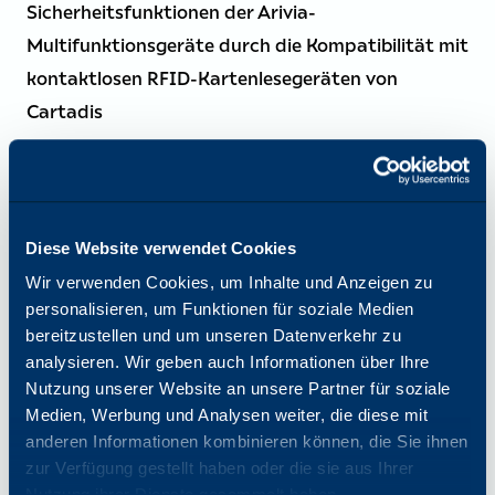
Sicherheitsfunktionen der Arivia-
Multifunktionsgeräte durch die Kompatibilität mit
kontaktlosen RFID-Kartenlesegeräten von
Cartadis
Diese Website verwendet Cookies
Wir verwenden Cookies, um Inhalte und Anzeigen zu
personalisieren, um Funktionen für soziale Medien
bereitzustellen und um unseren Datenverkehr zu
analysieren. Wir geben auch Informationen über Ihre
UNTERNEHMEN
Nutzung unserer Website an unsere Partner für soziale
Medien, Werbung und Analysen weiter, die diese mit
07/2026 –
Katun geht eine Partnerschaft mit DLL
anderen Informationen kombinieren können, die Sie ihnen
ein, um Finanzierungslösungen für autorisierte
zur Verfügung gestellt haben oder die sie aus Ihrer
Arivia-Händler in Italien anzubieten
Nutzung ihrer Dienste gesammelt haben.