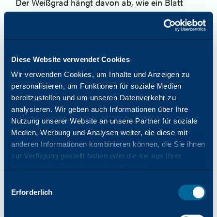
Der Weißgrad hängt davon ab, wie ein Blatt
Papier die Farbe für das Auge reflektiert. Ein
blauweißes Blatt Papier reflektiert mehr Licht im
blauen/violetten Bereich des sichtbaren
Spektrums und eignet sich hervorragend für den
Diese Website verwendet Cookies
Druck von kühlen Farben wie Blau und Schwarz
Wir verwenden Cookies, um Inhalte und Anzeigen zu
und für den Kontrast. Das menschliche Auge
personalisieren, um Funktionen für soziale Medien
nimmt blau-weiße Papiere oft als heller wahr, als
bereitzustellen und um unseren Datenverkehr zu
sie tatsächlich sind. Warme Weißtöne
analysieren. Wir geben auch Informationen über Ihre
reflektieren mehr im Rot-/Orangebereich des
Nutzung unserer Website an unsere Partner für soziale
sichtbaren Spektrums und eignen sich
Medien, Werbung und Analysen weiter, die diese mit
hervorragend für den Druck warmer Farben, wie
anderen Informationen kombinieren können, die Sie ihnen
z. B. Hauttöne, und für eine gute Lesbarkeit.
zur Verfügung gestellt haben oder die sie aus Ihrer
Ausgewogene (neutrale) Weißtöne reflektieren
Nutzung ihrer Dienste gesammelt haben.
alle Farben des sichtbaren Spektrums
Auswahl
gleichermaßen und bieten eine genaue
Erforderlich
mit
Farbwiedergabe.
Zustimmung