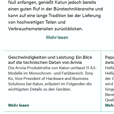
Null anfangen, genießt Katun jedoch bereits
einen guten Ruf in der Bürotechnikbranche und
kann auf eine lange Tradition bei der Lieferung
von hochwertigen Teilen und
Verbrauchsmaterialien zurückblicken.
Mehr lesen
Geschwindigkeiten und Leistung: Ein Blick
Pape
auf die technischen Daten von Arivia
zwis
Die Arivia-Produktreihe von Katun umfasst 11 A3-
Hell
Modelle im Monochrom- und Farbbereich. Tony
Helli
Ko, Vice President of Hardware and Business
der O
Solutions bei Katun, erläutert im Folgenden die
wird 
wichtigsten Details zu den Geräten.
hinge
Berei
Quali
Mehr lesen
Mehr