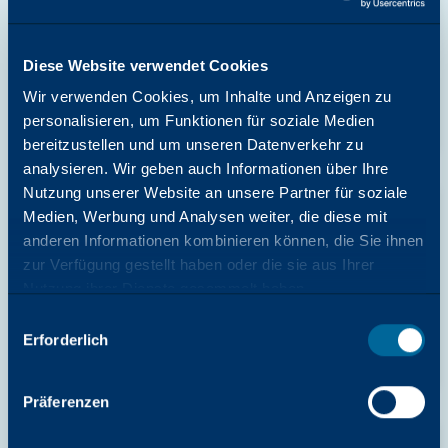
Arivia C2125 & C2130 Mac PS
Druckertreiber (allgemein)
Diese Website verwendet Cookies
Katun
Wir verwenden Cookies, um Inhalte und Anzeigen zu
Download starten
personalisieren, um Funktionen für soziale Medien
bereitzustellen und um unseren Datenverkehr zu
analysieren. Wir geben auch Informationen über Ihre
Nutzung unserer Website an unsere Partner für soziale
Medien, Werbung und Analysen weiter, die diese mit
TREIBER
anderen Informationen kombinieren können, die Sie ihnen
Arivia C2125 & C2130 Mac PDF-
zur Verfügung gestellt haben oder die sie aus Ihrer
Druckertreiber (allgemein)
Nutzung ihrer Dienste gesammelt haben.
Katun
Auswahl
Download starten
Erforderlich
mit
Zustimmung
Präferenzen