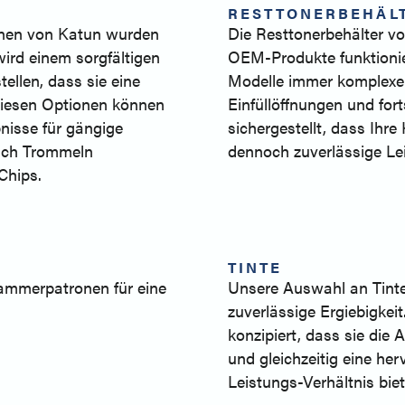
RESTTONERBEHÄL
onen von Katun wurden
Die Resttonerbehälter vo
 wird einem sorgfältigen
OEM-Produkte funktionie
ellen, dass sie eine
Modelle immer komplexer
 diesen Optionen können
Einfüllöffnungen und for
nisse für gängige
sichergestellt, dass Ih
auch Trommeln
dennoch zuverlässige Lei
Chips.
TINTE
lammerpatronen für eine
Unsere Auswahl an Tinten
zuverlässige Ergiebigkei
konzipiert, dass sie di
und gleichzeitig eine he
Leistungs-Verhältnis biet