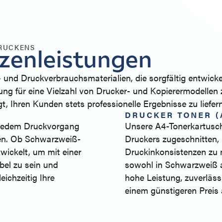
DRUCKENS
tzenleistungen
und Druckverbrauchsmaterialien, die sorgfältig entwicke
ng für eine Vielzahl von Drucker- und Kopierermodellen 
, Ihren Kunden stets professionelle Ergebnisse zu liefern
DRUCKER TONER (
i jedem Druckvorgang
Unsere A4-Tonerkartusch
ten. Ob Schwarzweiß-
Druckers zugeschnitten,
wickelt, um mit einer
Druckinkonsistenzen zu 
bel zu sein und
sowohl in Schwarzweiß al
eichzeitig Ihre
hohe Leistung, zuverläss
einem günstigeren Preis