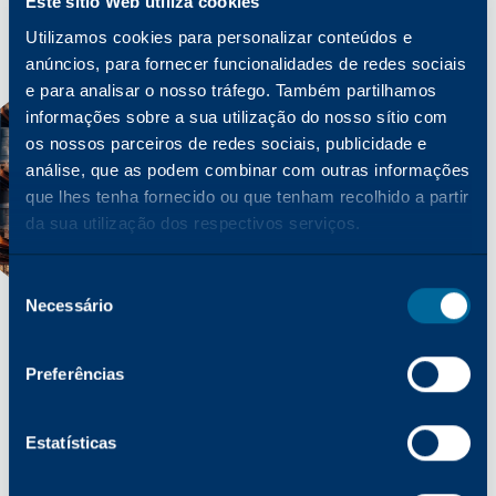
Este sítio Web utiliza cookies
Utilizamos cookies para personalizar conteúdos e
anúncios, para fornecer funcionalidades de redes sociais
e para analisar o nosso tráfego. Também partilhamos
informações sobre a sua utilização do nosso sítio com
os nossos parceiros de redes sociais, publicidade e
análise, que as podem combinar com outras informações
que lhes tenha fornecido ou que tenham recolhido a partir
da sua utilização dos respectivos serviços.
Seleção
Necessário
de
consentimento
Preferências
MANTENDO-O PRONTO PARA O NEGÓCIO
Distribuição
Estatísticas
O objetivo da distribuição e logística da Katun é