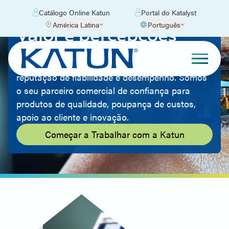
Catálogo Online Katun
Portal do Katalyst
América Latina
Português
Valor e percepções
Com décadas de experiência na indústria de
consumíveis de imagem, a Katun construiu uma
reputação de fiabilidade e desempenho. Somos
o seu parceiro comercial de confiança para
produtos de qualidade, poupança de custos,
apoio ao cliente e inovação.
Começar a Trabalhar com a Katun