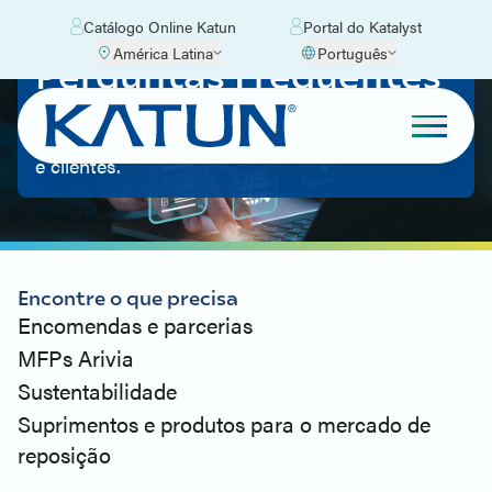
Catálogo Online Katun
Portal do Katalyst
América Latina
Português
Perguntas Frequentes
Obtenha respostas às perguntas mais
frequentes dos nossos revendedores, parceiros
e clientes.
Encontre o que precisa
Encomendas e parcerias
MFPs Arivia
Sustentabilidade
Suprimentos e produtos para o mercado de
reposição