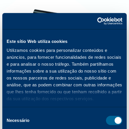
Este sítio Web utiliza cookies
Utilizamos cookies para personalizar conteúdos e
anúncios, para fornecer funcionalidades de redes sociais
e para analisar o nosso tráfego. Também partilhamos
informações sobre a sua utilização do nosso sítio com
os nossos parceiros de redes sociais, publicidade e
análise, que as podem combinar com outras informações
que lhes tenha fornecido ou que tenham recolhido a partir
SOLUÇÕES COMPLETAS PARA DESEMPENHO E
DURABILIDADE
da sua utilização dos respectivos serviços.
Peças e Tambores
A Katun aplica níveis excepcionais de precisão e
Seleção
cuidado no desenvolvimento da sua ampla gama de
Necessário
de
peças para copiadoras, impressoras e multifunções.
consentimento