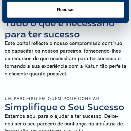
Recusar
AJUDAR A IMPULSIONAR O SEU NEGÓCIO
Tudo o que é necessário
para ter sucesso
Este portal reflecte o nosso compromisso contínuo
de capacitar os nossos parceiros, fornecendo-lhes
os recursos de que necessitam para ter sucesso e
tornando a sua experiência com a Katun tão perfeita
e eficiente quanto possível.
UM PARCEIRO EM QUEM PODE CONFIAR
Simplifique o Seu Sucesso
Estamos aqui para o ajudar a ter sucesso. Deixe-
nos ser o seu parceiro de confiança na indústria de
impressão em constante evolução.