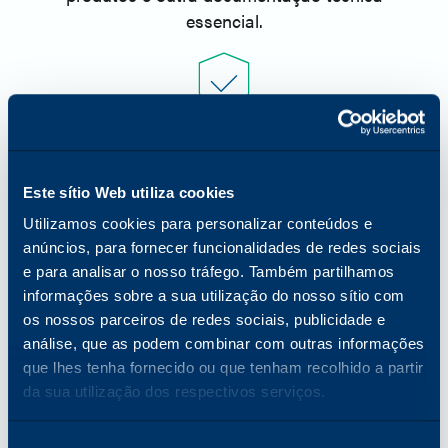
essencial.
Gestão de garantias de produtos Arivia
Os parceiros podem registar e gerir as
garantias dos produtos Arivia, bem como
Este sítio Web utiliza cookies
aceder ao programa de satisfação do
Utilizamos cookies para personalizar conteúdos e
cliente The Katun Commitment.
anúncios, para fornecer funcionalidades de redes sociais
e para analisar o nosso tráfego. Também partilhamos
informações sobre a sua utilização do nosso sítio com
os nossos parceiros de redes sociais, publicidade e
análise, que as podem combinar com outras informações
Notícias e actualizações
que lhes tenha fornecido ou que tenham recolhido a partir
Actualizações em tempo real sobre as
da sua utilização dos respectivos serviços.
últimas novidades de produtos, iniciativas
de marketing e desenvolvimentos da
Seleção