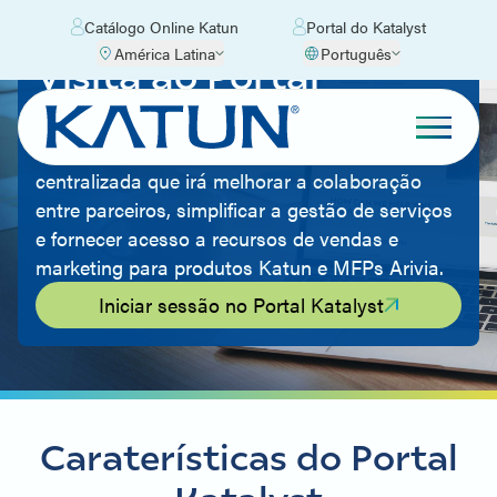
Catálogo Online Katun
Portal do Katalyst
América Latina
Português
Visita ao Portal
Katalyst
O portal é uma plataforma abrangente e
centralizada que irá melhorar a colaboração
entre parceiros, simplificar a gestão de serviços
e fornecer acesso a recursos de vendas e
marketing para produtos Katun e MFPs Arivia.
Iniciar sessão no Portal Katalyst
Caraterísticas do Portal