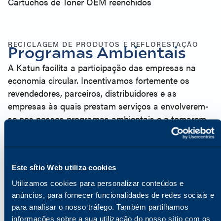
Cartuchos de Toner OEM reenchidos
RECICLAGEM DE PRODUTOS E REFLORESTAÇÃO
Programas Ambientais
A Katun facilita a participação das empresas na
economia circular. Incentivamos fortemente os
revendedores, parceiros, distribuidores e as
empresas às quais prestam serviços a envolverem-
se nos nossos programas ambientais e a tomarem
as seguintes medidas:
Recicle o máximo possível de tambores e cartuchos
de toner usados.
Este sítio Web utiliza cookies
Ajude a minimizar o impacto no nosso planeta,
descartando os resíduos de forma responsável.
Utilizamos cookies para personalizar conteúdos e
Participe da promoção de produtos
anúncios, para fornecer funcionalidades de redes sociais e
remanufaturados da Katun, que garantem alta
para analisar o nosso tráfego. Também partilhamos
informações sobre a sua utilização do nosso sítio com os