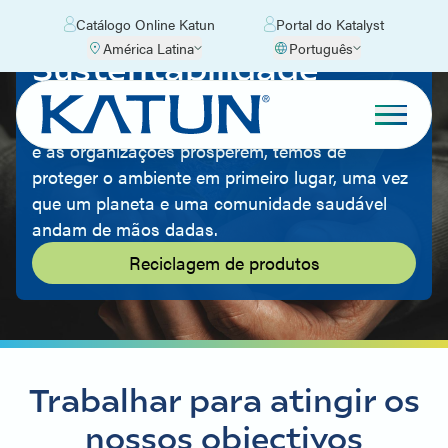
Catálogo Online Katun
Portal do Katalyst
América Latina
Português
Sustentabilidade
Ser amigo do ambiente faz parte da nossa
cultura. Acreditamos que, para que as pessoas
e as organizações prosperem, temos de
proteger o ambiente em primeiro lugar, uma vez
que um planeta e uma comunidade saudável
andam de mãos dadas.
Reciclagem de produtos
Trabalhar para atingir os
nossos objectivos