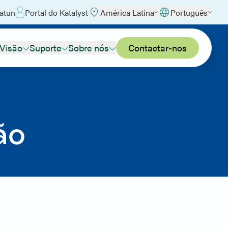
atun
Portal do Katalyst
América Latina
Português
 Visão
Suporte
Sobre nós
Contactar-nos
ão