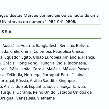
ização destas Marcas comerciais ou ao facto de uma
TUN através do número 1-952-941-9505.
-SE A
 Austrália, Áustria, Bangladesh, Benelux, Bolívia,
anadá, Chile, China, Colômbia, República Checa,
, Equador, Egito, União Europeia, Finlândia, França,
 Grécia, Hong Kong, Hungria, Índia, Indonésia,
srael, Itália, Japão, Coreia, Malásia, México, Países
ova Zelândia, Noruega, Paraguai, Peru, Filipinas,
Portugal, Rússia, Arábia Saudita, Singapura,
a, África do Sul, Espanha, Suécia, Suíça, Taiwan,
, Turquia, Ucrânia, Reino Unido, Estados Unidos da
 Uruguai, Venezuela, Vietname