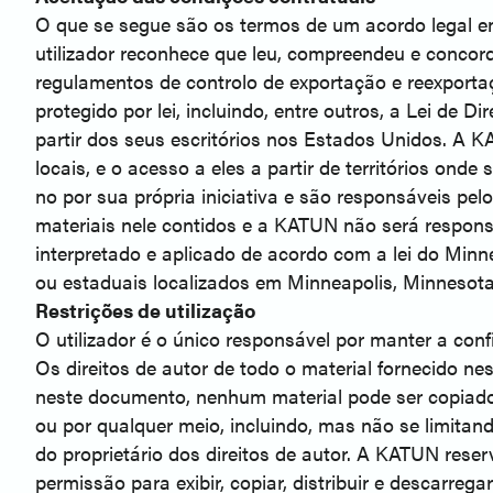
O que se segue são os termos de um acordo legal ent
utilizador reconhece que leu, compreendeu e concorda
regulamentos de controlo de exportação e reexportaç
protegido por lei, incluindo, entre outros, a Lei de
partir dos seus escritórios nos Estados Unidos. A 
locais, e o acesso a eles a partir de territórios onde
no por sua própria iniciativa e são responsáveis pel
materiais nele contidos e a KATUN não será responsá
interpretado e aplicado de acordo com a lei do Minn
ou estaduais localizados em Minneapolis, Minnesota. 
Restrições de utilização
O utilizador é o único responsável por manter a conf
Os direitos de autor de todo o material fornecido ne
neste documento, nenhum material pode ser copiado, 
ou por qualquer meio, incluindo, mas não se limitan
do proprietário dos direitos de autor. A KATUN reserv
permissão para exibir, copiar, distribuir e descarre