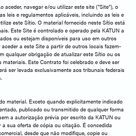
der, navegar e/ou utilizar este site ("Site"), o
 leis e regulamentos aplicáveis, incluindo as leis e
ze este Sítio. O material fornecido neste Sítio está
ionais. Este Site é controlado e operado pela KATUN a
iados ou estejam disponíveis para uso em outros
 aceder a este Site a partir de outros locais fazem-
m qualquer obrigação de atualizar este Sítio ou os
 materiais. Este Contrato foi celebrado e deve ser
rá ser levada exclusivamente aos tribunais federais
.
 do material. Exceto quando explicitamente indicado
sentado, publicado ou transmitido de qualquer forma
, sem a autorização prévia por escrito da KATUN ou
ar a sua oferta de cópia ou citação. É concedida
 comercial, desde que não modifique, copie ou