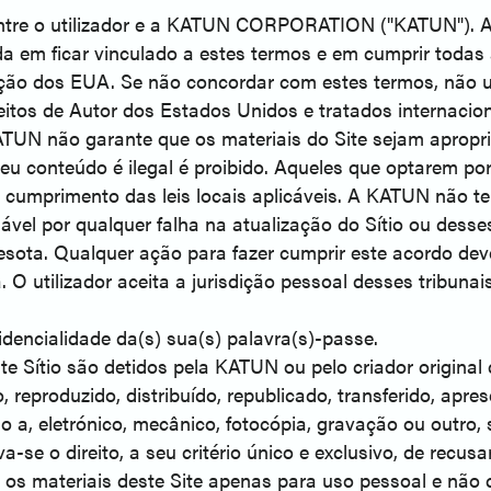
re o utilizador e a KATUN CORPORATION ("KATUN"). Ao ace
 em ficar vinculado a estes termos e em cumprir todas as
ão dos EUA. Se não concordar com estes termos, não utili
 Direitos de Autor dos Estados Unidos e tratados internac
KATUN não garante que os materiais do Site sejam apropr
 seu conteúdo é ilegal é proibido. Aqueles que optarem por
o cumprimento das leis locais aplicáveis. A KATUN não te
vel por qualquer falha na atualização do Sítio ou desses
esota. Qualquer ação para fazer cumprir este acordo deve
O utilizador aceita a jurisdição pessoal desses tribunais
idencialidade da(s) sua(s) palavra(s)-passe.
ste Sítio são detidos pela KATUN ou pelo criador original
reproduzido, distribuído, republicado, transferido, apre
do a, eletrónico, mecânico, fotocópia, gravação ou outro
a-se o direito, a seu critério único e exclusivo, de recus
gar os materiais deste Site apenas para uso pessoal e não