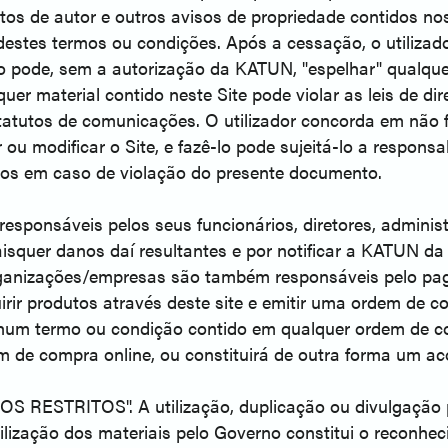
itos de autor e outros avisos de propriedade contidos no
destes termos ou condições. Após a cessação, o utilizad
 pode, sem a autorização da KATUN, "espelhar" qualquer
er material contido neste Site pode violar as leis de dire
tatutos de comunicações. O utilizador concorda em não fa
 ou modificar o Site, e fazê-lo pode sujeitá-lo a respons
ados em caso de violação do presente documento.
esponsáveis pelos seus funcionários, diretores, administ
squer danos daí resultantes e por notificar a KATUN da 
de organizações/empresas são também responsáveis pelo p
dquirir produtos através deste site e emitir uma ordem de
hum termo ou condição contido em qualquer ordem de co
 de compra online, ou constituirá de outra forma um aco
OS RESTRITOS". A utilização, duplicação ou divulgação p
utilização dos materiais pelo Governo constitui o reconh