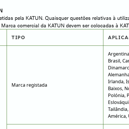
UN
etidas pela KATUN. Quaisquer questões relativas à util
ma Marca comercial da KATUN devem ser colocadas à KA
TIPO
APLICA
Argentina,
Brasil, C
Dinamarca
Alemanha,
Irlanda, I
Marca registada
Baixos, N
Polónia, 
Eslováqui
Tailândia
América,