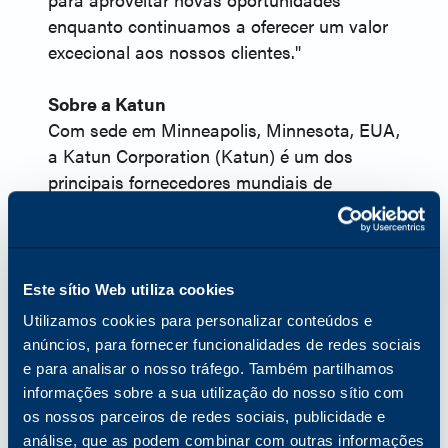
enquanto continuamos a oferecer um valor
excecional aos nossos clientes."
Sobre a Katun
Com sede em Minneapolis, Minnesota, EUA,
a Katun Corporation (Katun) é um dos
principais fornecedores mundiais de
consumíveis de imagem equivalentes a
OEM e uma gama abrangente de produtos
e serviços para impressoras, fotocopiadoras
e impressoras multifunções (MFPs). Em
Este sítio Web utiliza cookies
2024, a Katun lançou a Arivia, a sua
Utilizamos cookies para personalizar conteúdos e
primeira linha de MFPs. A Katun tem mais
anúncios, para fornecer funcionalidades de redes sociais
de 45 anos de experiência no sector da
e para analisar o nosso tráfego. Também partilhamos
tecnologia de escritório e serve
informações sobre a sua utilização do nosso sítio com
aproximadamente 8.000 parceiros
os nossos parceiros de redes sociais, publicidade e
revendedores e distribuidores em todo o
análise, que as podem combinar com outras informações