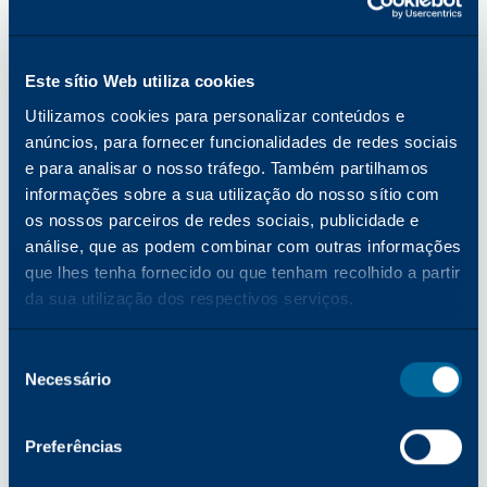
utilizados são reciclados de acordo com as 
leis locais.
Novas lâminas de limpeza de tambor
 : As 
Este sítio Web utiliza cookies
lâminas de limpeza de tambor em poliuretano 
Utilizamos cookies para personalizar conteúdos e
Katun, instaladas em cada cartucho de 
anúncios, para fornecer funcionalidades de redes sociais
tambor Katun, cumprem tolerâncias de 
e para analisar o nosso tráfego. Também partilhamos
fabrico extremamente rigorosas e contam 
informações sobre a sua utilização do nosso sítio com
com o processo de certificação Katun® 
os nossos parceiros de redes sociais, publicidade e
Performance™ 360º. Para proteger contra a 
análise, que as podem combinar com outras informações
rotação da lâmina e minimizar a abrasão do 
que lhes tenha fornecido ou que tenham recolhido a partir
fotorreceptor no arranque, cada lâmina e 
da sua utilização dos respectivos serviços.
fotorreceptor são lubrificados com a 
quantidade adequada de pó ou toner Kynar.
Seleção
Novos Fios Corona
 : Quando aplicável, um 
Necessário
de
fio corona pré-cortado e banhado a ouro é 
consentimento
instalado no conjunto corona 
Preferências
meticulosamente limpo de cada cartucho de 