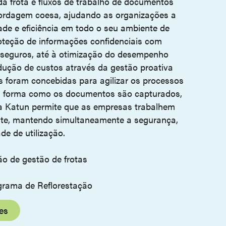
 da frota e fluxos de trabalho de documentos
ordagem coesa, ajudando as organizações a
idade e eficiência em todo o seu ambiente de
oteção de informações confidenciais com
 seguros, até à otimização do desempenho
edução de custos através da gestão proativa
es foram concebidas para agilizar os processos
r a forma como os documentos são capturados,
, a Katun permite que as empresas trabalhem
ente, mantendo simultaneamente a segurança,
ade de utilização.
ão de gestão de frotas
rograma de Reflorestação
es