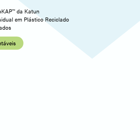
coKAP™ da Katun
idual em Plástico Reciclado
ados
ntáveis