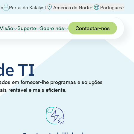
un
Portal do Katalyst
América do Norte
Português
 Visão
Suporte
Sobre nós
Contactar-nos
de TI
rados em fornecer-lhe programas e soluções
is rentável e mais eficiente.