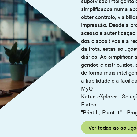
supervisão inteligente
simplificados numa ab
obter controlo, visibil
impressão. Desde a pr
acesso e autenticação
dos dispositivos e à r
da frota, estas soluçõ
diários. Ao simplifica
geridos e distribuídos
de forma mais intelig
a fiabilidade e a facilid
MyQ
Katun eXplorer - Soluç
Elatec
"Print It, Plant It" - P
Ver todas as soluçõ