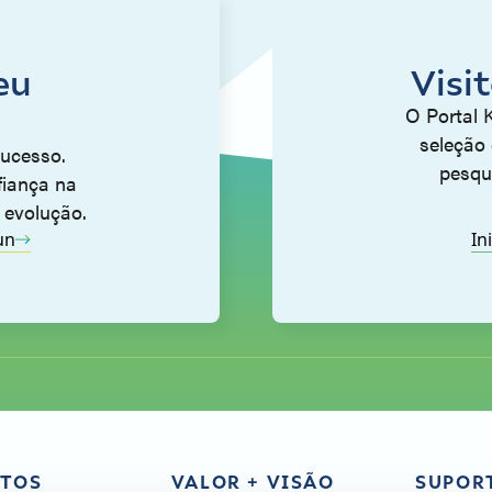
eu
Visi
O Portal 
seleção 
sucesso.
pesqu
fiança na
 evolução.
un
In
TOS
VALOR + VISÃO
SUPOR