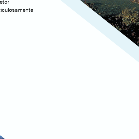
etor
iculosamente