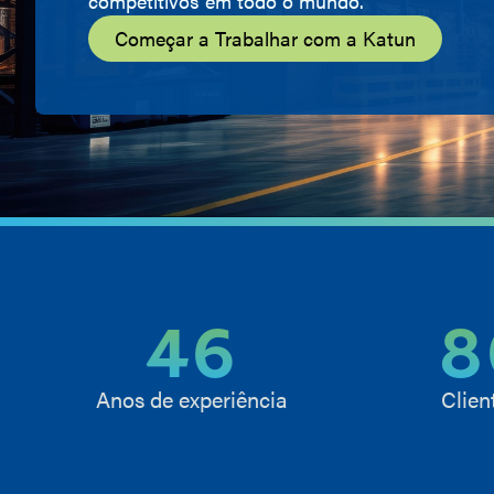
competitivos em todo o mundo.
Começar a Trabalhar com a Katun
46
8
Anos de experiência
Clien