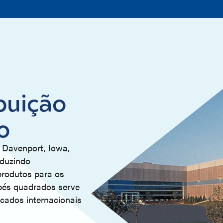
buição
o
 Davenport, Iowa,
eduzindo
produtos para os
 pés quadrados serve
cados internacionais