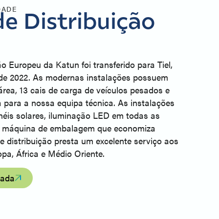
DADE
e Distribuição
u
o Europeu da Katun foi transferido para Tiel,
de 2022. As modernas instalações possuem
rea, 13 cais de carga de veículos pesados e
 para a nossa equipa técnica. As instalações
néis solares, iluminação LED em todas as
a máquina de embalagem que economiza
e distribuição presta um excelente serviço aos
pa, África e Médio Oriente.
iada