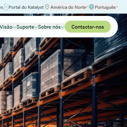
un
Portal do Katalyst
América do Norte
Português
 Visão
Suporte
Sobre nós
Contactar-nos