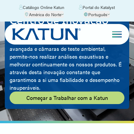
Catálogo Online Katun
Portal do Katalyst
América do Norte
Português
Centro de Inovação
Katun
O nosso laboratório, equipado com tecnologia
avançada e câmaras de teste ambiental,
permite-nos realizar análises exaustivas e
melhorar continuamente os nossos produtos. É
através desta inovação constante que
garantimos a si uma fiabilidade e desempenho
insuperáveis.
Começar a Trabalhar com a Katun