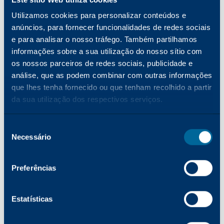
Capacidades tecnológicas
Utilizamos cookies para personalizar conteúdos e
excecionais
anúncios, para fornecer funcionalidades de redes sociais
O nosso novo laboratório apresenta as capacidades
e para analisar o nosso tráfego. Também partilhamos
tecnológicas excepcionais da Katun, com medições
informações sobre a sua utilização do nosso sítio com
precisas, simulações ambientais extremas e
os nossos parceiros de redes sociais, publicidade e
análise, que as podem combinar com outras informações
análises avançadas para garantir produtos
que lhes tenha fornecido ou que tenham recolhido a partir
consistentes e de qualidade superior em todo o
da sua utilização dos respectivos serviços.
mundo. Cada produto que vendemos é o resultado
de uma meticulosa pesquisa e desenvolvimento.
Seleção
Com as nossas capacidades de engenharia inversa
Necessário
de
de ponta, as nossas equipas de investigação e
consentimento
desenvolvimento podem identificar as caraterísticas
críticas necessárias para desenvolver cartuchos,
Preferências
recipientes de resíduos de toner e outros produtos
que proporcionam consistentemente uma qualidade
Estatísticas
superior.