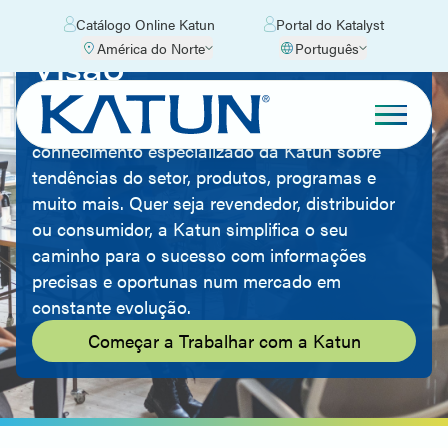
Catálogo Online Katun
Portal do Katalyst
América do Norte
Português
Visão
Amplie o seu conhecimento sobre o mercado de
equipamento de escritório graças ao
conhecimento especializado da Katun sobre
tendências do setor, produtos, programas e
muito mais. Quer seja revendedor, distribuidor
ou consumidor, a Katun simplifica o seu
caminho para o sucesso com informações
precisas e oportunas num mercado em
constante evolução.
Começar a Trabalhar com a Katun