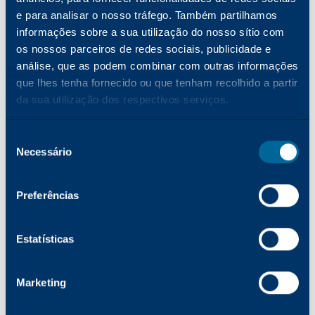
e para analisar o nosso tráfego. Também partilhamos
informações sobre a sua utilização do nosso sítio com
os nossos parceiros de redes sociais, publicidade e
EMPRESA
Katun entra em campo: construindo
análise, que as podem combinar com outras informações
relações mais fortes com revendedores por
que lhes tenha fornecido ou que tenham recolhido a partir
meio do marketing esportivo
da sua utilização dos respectivos serviços.
Ler mais
Seleção
Necessário
de
EMPRESA
consentimento
Inovação, valor e crescimento: uma visão
para 2026
Preferências
Ler mais
Estatísticas
PRODUTOS
Marketing
O que acontecerá com os dispositivos de
impressão dos escritórios quando a geração