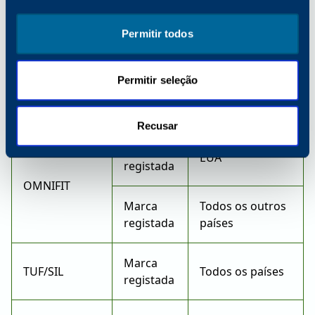
Canadá, França,
Marca
Alemanha, Suíça,
registada
Reino Unido,
Permitir todos
E.U.A.
MICROSLEEVE
Permitir seleção
Marca
Todos os outros
registada
países
Recusar
Marca
EUA
registada
OMNIFIT
Marca
Todos os outros
registada
países
Marca
TUF/SIL
Todos os países
registada