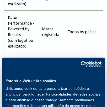
estilizado)
Katun
Performance -
Powered by
Marca
Todos os países
Results
registada
(com logótipo
estilizado)
Acesso à
Marca
Todos os países
Katun
registada
Marca
Este sítio Web utiliza cookies
EUA
registada
Utilizamos cookies para personalizar conteúdos e
ALUMANA
anúncios, para fornecer funcionalidades de redes sociais
Marca
Todos os outros
e para analisar o nosso tráfego. Também partilhamos
registada
países
informações sobre a sua utilização do nosso sítio com