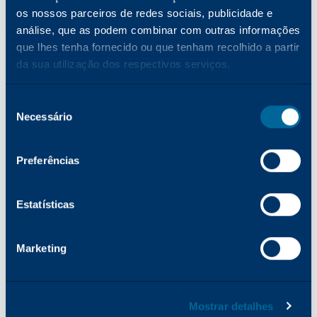
os nossos parceiros de redes sociais, publicidade e
análise, que as podem combinar com outras informações
Marca
EUA
que lhes tenha fornecido ou que tenham recolhido a partir
registada
DURACON,
da sua utilização dos respectivos serviços.
DURACON II
Marca
Todos os outros
Seleção
registada
países
Necessário
de
consentimento
Marca
E-Z SPOOL
Todos os países
Preferências
registada
Marca
Estatísticas
EUA
registada
FIBRA, FIBRA
II, FIBRA III
Marketing
Marca
Todos os outros
registada
países
Mostrar detalhes