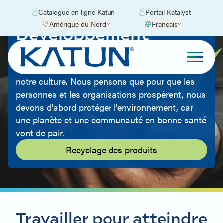
Catalogue en ligne Katun
Portail Katalyst
Amérique du Nord
Français
Développement
Durable
Le respect de l'environnement fait partie de
notre culture. Nous pensons que pour que les
personnes et les organisations prospèrent, nous
devons d'abord protéger l'environnement, car
une planète et une communauté en bonne santé
vont de pair.
Recyclage des produits
Travailler pour atteindre