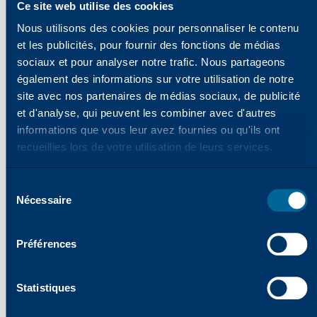
Ce site web utilise des cookies
programmes environnementaux et à prendre les
mesures suivantes :
Nous utilisons des cookies pour personnaliser le contenu
Recycler autant de tambours et de cartouches de
et les publicités, pour fournir des fonctions de médias
sociaux et pour analyser notre trafic. Nous partageons
toner vides que possible.
également des informations sur votre utilisation de notre
Contribuer à minimiser l'impact sur notre planète en
site avec nos partenaires de médias sociaux, de publicité
éliminant les déchets de manière responsable.
et d'analyse, qui peuvent les combiner avec d'autres
Contribuer à la disponibilité de produits
informations que vous leur avez fournies ou qu'ils ont
reconditionnés de haute qualité et compétitifs de
recueillies lors de votre utilisation de leurs services.
Katun pour les imprimantes, les copieurs et les
imprimantes multifonctions (MFP).
Sélection
PROGRAMME "IMPRIMEZ, PLANTEZ"
Nécessaire
des
Dans de nombreuses régions du monde, Katun
consentements
propose le programme de reforestation"Imprimez,
Plantez", en partenariat avec PrintReleaf™, qui
Préférences
permet aux clients, revendeurs et utilisateurs finaux
de Katun de contribuer au reboisement des forêts
Statistiques
mondiales en compensant leur production de papier