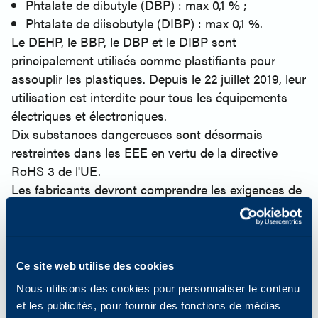
Phtalate de dibutyle (DBP) : max 0,1 % ;
Phtalate de diisobutyle (DIBP) : max 0,1 %.
Le DEHP, le BBP, le DBP et le DIBP sont
principalement utilisés comme plastifiants pour
assouplir les plastiques. Depuis le 22 juillet 2019, leur
utilisation est interdite pour tous les équipements
électriques et électroniques.
Dix substances dangereuses sont désormais
restreintes dans les EEE en vertu de la directive
RoHS 3 de l'UE.
Les fabricants devront comprendre les exigences de
la directive RoHS afin de garantir la conformité de
leurs produits et de leurs composants. La conformité
à la directive RoHS sera gérée par les
gouvernements des différents pays de l'UE.
Ce site web utilise des cookies
Politique RoHS de Katun
Nous utilisons des cookies pour personnaliser le contenu
Katun propose des équipements électriques et
et les publicités, pour fournir des fonctions de médias