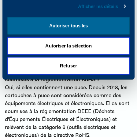
Questions fréquemment posées
Afficher les détails
Comment puis-je obtenir un formulaire de
déclaration ROHS ?
Autoriser tous les
Les clients peuvent obtenir les formulaires de
déclaration ROHS en remplissant le formulaire de
Autoriser la sélection
demande suivant et en l'envoyant par e-mail à
KatunCompliance@katun.com
.
Cliquez ici pour voir et télécharger le formulaire
Refuser
Les cartouches de toner et d’encre sont-elles
soumises à la réglementation RoHS ?
Oui, si elles contiennent une puce. Depuis 2018, les
cartouches à puce sont considérées comme des
équipements électriques et électroniques. Elles sont
soumises à la réglementation DEEE (Déchets
d'Équipements Électriques et Électroniques) et
relèvent de la catégorie 6 (outils électriques et
électroniques) de la directive RoHS.