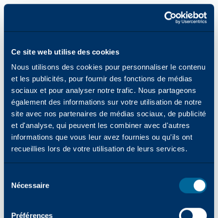
Ce site web utilise des cookies
Nous utilisons des cookies pour personnaliser le contenu
et les publicités, pour fournir des fonctions de médias
sociaux et pour analyser notre trafic. Nous partageons
également des informations sur votre utilisation de notre
site avec nos partenaires de médias sociaux, de publicité
et d'analyse, qui peuvent les combiner avec d'autres
informations que vous leur avez fournies ou qu'ils ont
recueillies lors de votre utilisation de leurs services.
Sélection
Nécessaire
des
consentements
Erreur d'application : une exception côté client s'est produite
Préférences
lors du chargement de katun.com (voir la console du navigateur