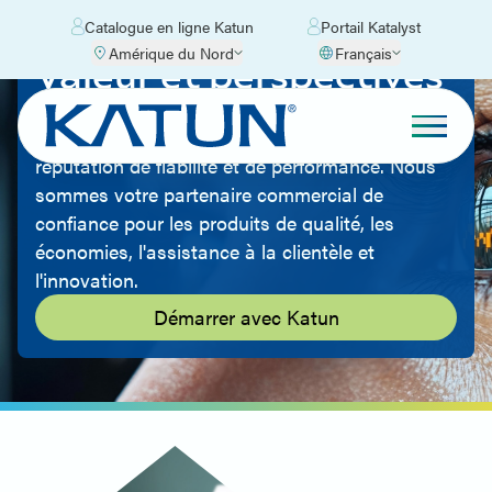
Catalogue en ligne Katun
Portail Katalyst
Amérique du Nord
Français
Valeur et perspectives
Avec des décennies d'expérience dans l'industrie
du matériel d'imagerie, Katun s'est forgé une
réputation de fiabilité et de performance. Nous
sommes votre partenaire commercial de
confiance pour les produits de qualité, les
économies, l'assistance à la clientèle et
l'innovation.
Démarrer avec Katun