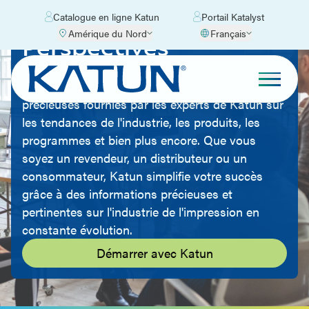
Catalogue en ligne Katun
Portail Katalyst
Amérique du Nord
Français
Perspectives
Développez votre connaissance du marché de
l'équipement de bureau grâce aux informations
précieuses fournies par les experts de Katun sur
les tendances de l'industrie, les produits, les
programmes et bien plus encore. Que vous
soyez un revendeur, un distributeur ou un
consommateur, Katun simplifie votre succès
grâce à des informations précieuses et
pertinentes sur l'industrie de l'impression en
constante évolution.
Démarrer avec Katun