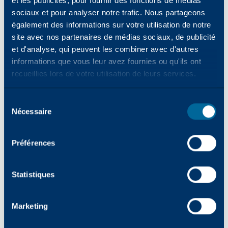
et les publicités, pour fournir des fonctions de médias
Lire la suite
sociaux et pour analyser notre trafic. Nous partageons
également des informations sur votre utilisation de notre
site avec nos partenaires de médias sociaux, de publicité
ENTREPRISE
et d'analyse, qui peuvent les combiner avec d'autres
Katun passe à l'action : renforcer les
informations que vous leur avez fournies ou qu'ils ont
relations avec les revendeurs grâce au
recueillies lors de votre utilisation de leurs services.
marketing sportif
Lire la suite
Sélection
Nécessaire
des
consentements
ENTREPRISE
Préférences
Innovation, valeur et croissance :
perspectives pour 2026
Lire la suite
Statistiques
Marketing
PRODUITS
Qu'adviendra-t-il des imprimantes de