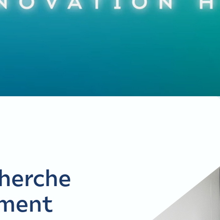
cherche
ement