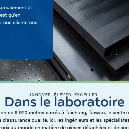
oureusement et
'est qu'en
à nos clients une
INNOVER. ÉLEVER. EXCELLER.
Dans le laboratoire
tion de 9 920 mètres carrés à Taichung, Taïwan, le centre 
'assurance qualité. Ici, les ingénieurs et les spécialist
lité-prix au monde en matière de pièces détachées et de 