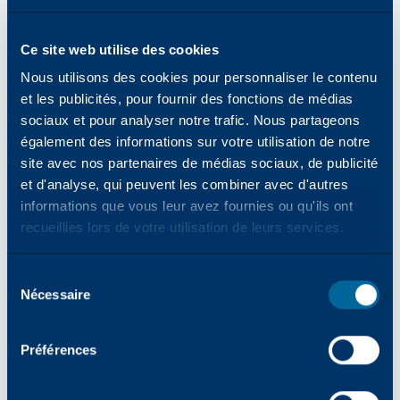
bureautique et compte environ 8 000
partenaires revendeurs et distributeurs dans
Ce site web utilise des cookies
le monde. En s'appuyant sur la richesse de
Nous utilisons des cookies pour personnaliser le contenu
son expertise industrielle, Katun vise à
et les publicités, pour fournir des fonctions de médias
apporter à ses clients "le succès en toute
sociaux et pour analyser notre trafic. Nous partageons
simplicité", en offrant des produits et des
également des informations sur votre utilisation de notre
services axés sur la fiabilité, la simplicité et
site avec nos partenaires de médias sociaux, de publicité
l'innovation.
www.katun.com
et d'analyse, qui peuvent les combiner avec d'autres
informations que vous leur avez fournies ou qu'ils ont
recueillies lors de votre utilisation de leurs services.
Contact médias européens -
Kim Bryant
Marketing Communications Manager
Sélection
Nécessaire
des
Kim.Bryant@Katun.com
consentements
Contact mondial pour les médias -
Allie Kern,
Préférences
Responsable des relations publiques
Allison.Kern@Katun.com