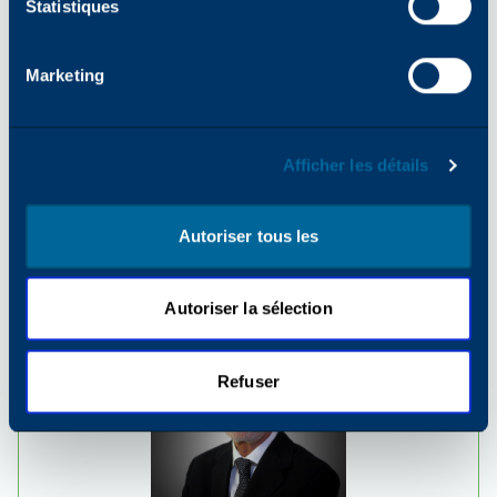
Statistiques
Marketing
PARTAGER
Afficher les détails
Autoriser tous les
Explorer des actualités
complémentaires
Autoriser la sélection
Refuser