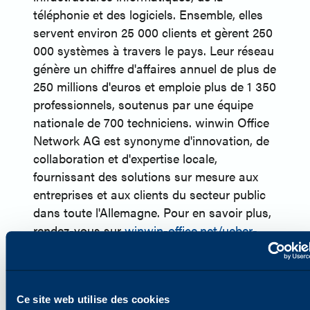
téléphonie et des logiciels. Ensemble, elles
servent environ 25 000 clients et gèrent 250
000 systèmes à travers le pays. Leur réseau
génère un chiffre d'affaires annuel de plus de
250 millions d'euros et emploie plus de 1 350
professionnels, soutenus par une équipe
nationale de 700 techniciens. winwin Office
Network AG est synonyme d'innovation, de
collaboration et d'expertise locale,
fournissant des solutions sur mesure aux
entreprises et aux clients du secteur public
dans toute l'Allemagne. Pour en savoir plus,
rendez-vous sur
winwin-office.net/ueber-
uns
.
À propos de Katun
Basée à Minneapolis, dans le Minnesota
Ce site web utilise des cookies
(États-Unis), Katun Corporation (Katun) est