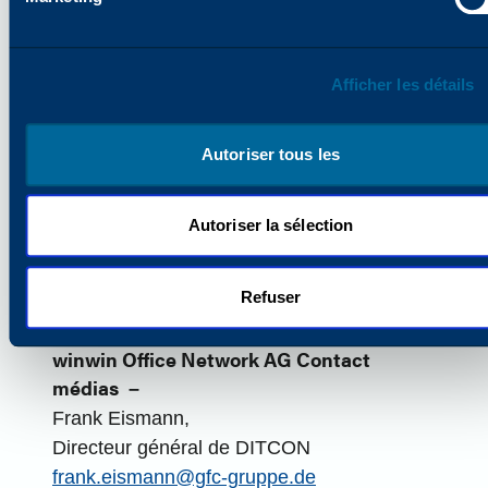
savoir plus, rendez-vous sur
Katun.com
.
Contact médias –
Allie Kern,
Afficher les détails
Responsable des relations publiques
Allison.Kern@katun.com
Autoriser tous les
Contact médias pour l'Europe -
Kim Bryant,
Autoriser la sélection
Responsable de la communication
marketing
Refuser
Kim.Bryant@Katun.com
winwin Office Network AG Contact
médias
–
Frank Eismann,
Directeur général de DITCON
frank.eismann@gfc-gruppe.de