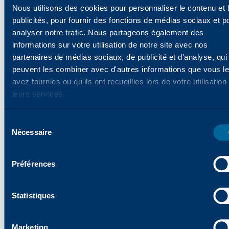
l'un des principaux fournisseurs mondiaux
Nous utilisons des cookies pour personnaliser le contenu et 
de consommables d'impression équivalents
publicités, pour fournir des fonctions de médias sociaux et p
à ceux des fabricants d'équipements
analyser notre trafic. Nous partageons également des
informations sur votre utilisation de notre site avec nos
d'origine (OEM) et propose une gamme
partenaires de médias sociaux, de publicité et d'analyse, qui
complète de produits et services pour les
peuvent les combiner avec d'autres informations que vous le
imprimantes, les copieurs et les imprimantes
avez fournies ou qu'ils ont recueillies lors de votre utilisation
multifonctions (MFP). En 2024, Katun a
leurs services.
lancé Arivia, sa première gamme de MFP.
Katun possède plus de 45 ans d'expérience
Sélection
dans le secteur des technologies de bureau
Nécessaire
des
et compte environ 8 000 revendeurs et
consentements
distributeurs partenaires dans le monde
Préférences
entier. Fort de sa grande expertise dans ce
secteur, Katun vise à offrir à ses clients « le
succès en toute simplicité » en proposant
Statistiques
des produits et des services axés sur la
fiabilité, la simplicité et l'innovation. Pour en
Marketing