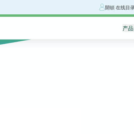
開頓 在线目
产品