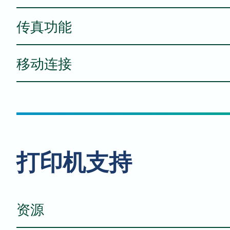
传真功能
文档进纸器类型
进纸器容量
移动连接
传输速度
扫描速度（单工/双工）
传输模式
AirPrint®
扫描纸张大小
传真类型
Mopria® 打印服务
打印机支持
Mopria® 扫描
WiFi Direct（需选配WiFi网卡）
资源
扫描分辨率