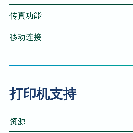
传真功能
文档进纸器类型
进纸器容量
移动连接
传输速度
扫描速度（单工/双工）
传输模式
AirPrint®
扫描纸张大小
传真类型
Mopria® 打印服务
打印机支持
Mopria® 扫描
WiFi Direct（需选配WiFi网卡）
资源
扫描分辨率