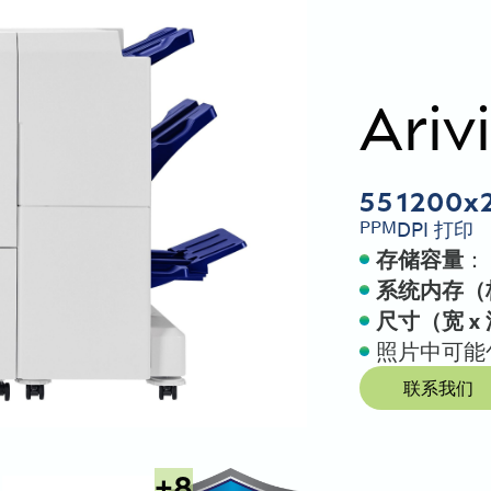
Ariv
55
1200x
PPM
DPI 打印
存储容量
： 
系统内存（
尺寸（宽 x 
照片中可能
联系我们
+
8