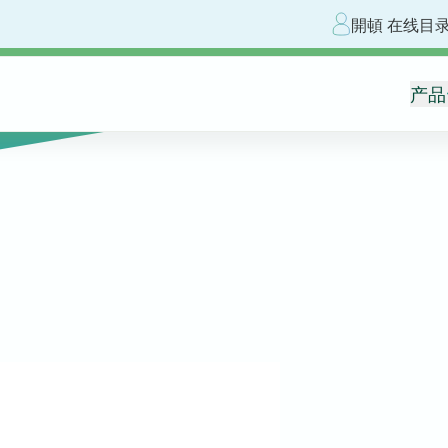
開頓 在线目
产品