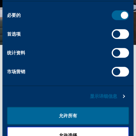
同
必要的
意
选
择
首选项
实用指南和见解
我们的支持视频
统计资料
访问卡顿的 YouTube 频道，了解技术视频、教程和
产品见解。从研发到卓越色彩，我们的视频提供了有
市场营销
用的资源来回答您的问题。如需完整的指南、演示和
营销材料库，请访问我们的频道，了解卡顿如何通过
专业内容支持您的业务。
显示详细信息
浏览我们的视频库
允许所有
查找更多支持您业务的方法
允许选择