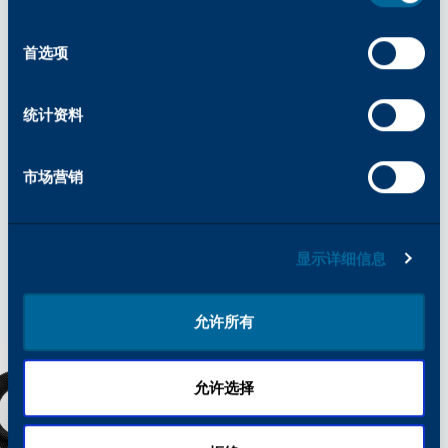
鼓、鼓套件和鼓重置芯片
选
粘合组件
择
首选项
进料和输送组件
皮带、刀片、滚筒和其他部件
统计资料
查看更多产品
市场营销
显示详细信息
允许所有
允许选择