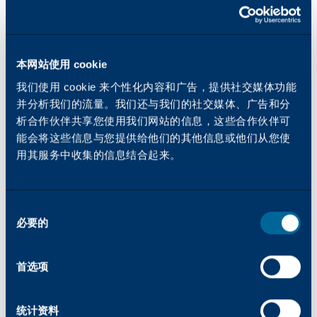
销售并提供技术支持，这意味着不会受到原始设
描和传真文件，所有这些都可以通过一台简单易
可持续性
备制造商 (OEM) 的直接竞争。这使得 Arivia 合
如果您对销售Arivia多功能一体机感兴趣，请访
用的设备完成。开顿设计的 Arivia 多功能一体机
作伙伴能够享受更高的利润率、显著的竞争优势
问我们的 "
开始 "
页面填写咨询表。我们的团队将
通过在一个地方提供您所需的一切来简化您的工
从哪里可以了解更多有关開頓环保工作的信息？
以及根据其特定需求量身定制的方案。通过与实
审核您提交的信息，并就如何完成注册流程与您
作流程，使您的办公室更有效率和生产力。
本网站使用 cookie
力雄厚的本地供应商合作，開頓 确保 Arivia 最终
联系。
開頓 如何支持产品回收和报废处理？
请访问我们的 "
可持续发展 "页面
，了解更多有关
我们使用 cookie 来个性化内容和广告，提供社交媒体功能
用户获得卓越的服务和支持。
開頓环保工作的信息。
并分析我们的流量。我们还与我们的社交媒体、广告和分
析合作伙伴共享您使用我们网站的信息，这些合作伙伴可
为什么要回收使用过的墨粉盒？
開頓 拥有全面的回收计划，鼓励客户回收废旧成
能会将这些信息与您提供给他们的其他信息或他们从您使
像耗材，包括碳粉盒和鼓组件。我们通过授权合
售后市场用品和产品
用其服务中收集的信息结合起来。
作伙伴提供便捷的回收方案，并提供资源帮助客
回收碳粉盒以及其他打印机耗材，例如墨盒、鼓
户妥善处理使用寿命结束后的产品。我们致力于
组件和定影器组件，可以避免它们最终被填埋。
什么是售后市场供应？
最大限度地减少浪费，支持循环经济。
回收的碳粉盒会经过清洁、维修，并重新填充新
同
碳粉，然后进行质量检测。要了解更多关于回收
必要的
我可以在现有打印机或复印机上使用開頓的售后耗材
售后耗材是指由第三方制造商（如開頓) 作为原
意
地点的信息開頓 创造创新和可持续的产品，请参
吗？
选
始设备制造商 (OEM) 产品的替代品。我们的耗
阅我们的
创新中心
。
择
材设计与 OEM 设备兼容，并在不牺牲性能的情
首选项
開頓的供应品是否与原装产品一样好？
是的，開頓的售后耗材与施乐、佳能、理光、柯
况下提供更具成本效益和可持续性的选择。
尼卡美能达等领先制造商生产的各种打印机、复
统计资料
使用售后市场供应品而不是原装产品有什么好处？