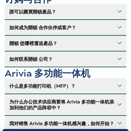
誰可以購買開頓產品？
如何成为開頓 合作伙伴或客户？
开顿的客户是转售办公设备和影像用品的经销
商。目前，開頓 不直接向最终用户销售产品。但
是，我们有一长串
值得信赖的经销商和分销商
名
開頓 從哪裡運送產品？
如果您对销售Arivia多功能一体机感兴趣，请
单，企业可以与他们联系。
访问我们的 "
开始 "
页面填写咨询表。我们的团
队将审核您提交的信息，并就如何完成注册流
如何联系開頓 公司？
开 頓从位于美国、荷兰、墨西哥、巴西和新加坡
程与您联系。
等主要地区的全球分销中心发货。我们的配送网
Arivia 多功能一体机
如果您对购买/销售開頓 耗材产品感兴趣，请
络旨在确保及时向全球客户发货。送货时间和费
如果你准备好成为一名開頓 合作伙伴，请访
填写申请表，
申请
访问開頓 在线产品目录。
用可能会根据您所在的地区而有所不同，但您的
问
“开始”
页面以完成注册过程。
什么是多功能打印机（MFP）？
提交表格后，開頓 代表将在 48 小时内审核并
订单一旦发货，我们就会向您提供跟踪信息。在
如果您要查找当地開頓 办事处的联系信息，
回复您的申请。
開頓 没有分销能力的地区，授权的開頓 分销商
请访问我们的
地点页面
，查找离您最近的办事
为什么办公技术供应商要将 Arivia 多功能一体机添
多功能一体机（MFP）、多功能打印机
如果您不从事办公设备或成像耗材的转售业
在其特定国家为客户提供专业服务。
处。
加到他们的产品阵容中？
（Multifunction Printer）或一体机（All-in-One
务，但您想为您的企业购买 Arivia MFP 或開
如果您希望開頓 代表与您联系，或者您有具
Printer）是一种集多种功能于一体的多功能设
頓 产品，请
查找您附近的授权经销商
！
体问题或要求，请填写并提交 "
联系我们
"页面
我对销售 Arivia 多功能一体机感兴趣，如何开始？
Arivia 多功能一体机仅通过独立办公技术供应商
备。使用多功能一体机，您可以打印、复印、扫
上的表格。