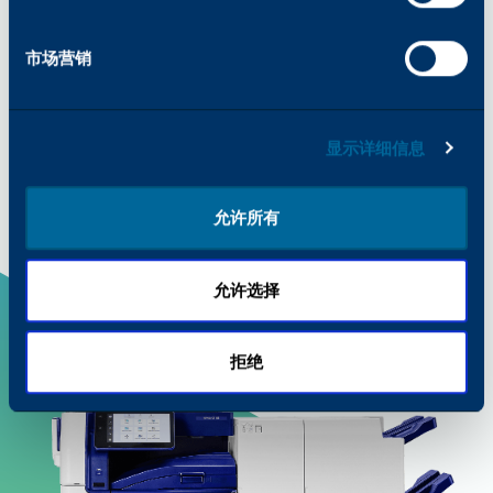
印机和多功能设备兼容。
是的！我们的产品经过设计和测试，达到或超过
OEM 产品的质量和性能标准。这就是为什么我
们的部件、耗材和墨鼓是 "OEM 同等产品"。我
节约成本：售后耗材比原装耗材更实惠，可降
市场营销
们严格的质量控制流程确保我们的产品具有与
低总体打印成本。
找不到您想要的东西？
OEM 耗材相同的可靠性、效率和打印质量。
点
高品质性能：我们的耗材经过严格测试，确保
击此处
了解有关我们产品的色彩价值和质量的更
达到或超过 OEM 质量标准。
显示详细信息
如果您无法找到所需的信息或有其他问题，我们的团
多信息。
产品范围广：開頓 为不同品牌的打印机和复
队随时准备为您提供帮助。请直接联系我们，我们将
印机提供广泛的产品选择，为您的业务提供更
协助您解决任何问题或提供您所需的信息。
允许所有
多选择。
可持续性：我们的大部分售后供应品都是可回
向我们提出任何问题
收的，并且采用环保方式生产。
允许选择
拒绝