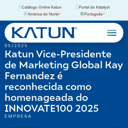
Catálogo Online Katun
Portal do Katalyst
América do Norte
Português
05/2025
Katun Vice-Presidente
de Marketing Global Kay
Fernandez é
reconhecida como
homenageada do
INNOVATE100 2025
EMPRESA