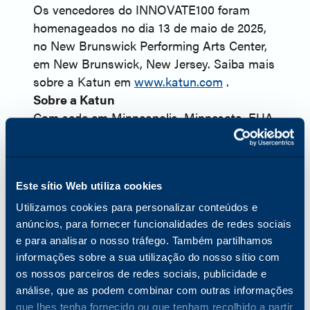
Os vencedores do INNOVATE100 foram
homenageados no dia 13 de maio de 2025,
no New Brunswick Performing Arts Center,
em New Brunswick, New Jersey. Saiba mais
sobre a Katun em
www.katun.com
.
Sobre a Katun
Com sede em Minneapolis, Minnesota, EUA,
a Katun Corporation (Katun) é um dos
principais fornecedores mundiais de
consumíveis de imagem compatíveis com
Este sítio Web utiliza cookies
OEM e uma gama abrangente de produtos
e serviços para impressoras, fotocopiadoras
Utilizamos cookies para personalizar conteúdos e
e impressoras multifunções (MFPs). Em
anúncios, para fornecer funcionalidades de redes sociais
2024, a Katun lançou a Arivia, a sua
e para analisar o nosso tráfego. Também partilhamos
informações sobre a sua utilização do nosso sítio com
primeira linha de MFPs. A Katun tem mais
os nossos parceiros de redes sociais, publicidade e
de 45 anos de experiência no sector da
análise, que as podem combinar com outras informações
tecnologia de escritório e serve
que lhes tenha fornecido ou que tenham recolhido a partir