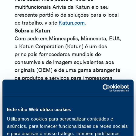
multifuncionais Arivia da Katun e o seu
crescente portfólio de soluções para o local
de trabalho, visite
Katun.com
.
Sobre a Katun
Com sede em Minneapolis, Minnesota, EUA,
a Katun Corporation (Katun) é um dos
principais fornecedores mundiais de
consumíveis de imagem equivalentes aos
originais (OEM) e de uma gama abrangente
de produtos e serviços para impressoras,
fotocopiadoras e impressoras
multifuncionais (MFP). Em 2024, a Katun
lançou a Arivia, a sua primeira linha de MFP.
A Katun conta com mais de 45 anos de
Este sítio Web utiliza cookies
experiência no setor da tecnologia de
Utilizamos cookies para personalizar conteúdos e
escritório e atende aproximadamente 8.000
anúncios, para fornecer funcionalidades de redes sociais
parceiros revendedores e distribuidores em
e para analisar o nosso tráfego. Também partilhamos