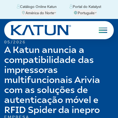
Catálogo Online Katun
Portal do Katalyst
América do Norte
Português
05/2026
A Katun anuncia a
compatibilidade das
impressoras
multifuncionais Arivia
com as soluções de
autenticação móvel e
RFID Spider da inepro
EMPRESA