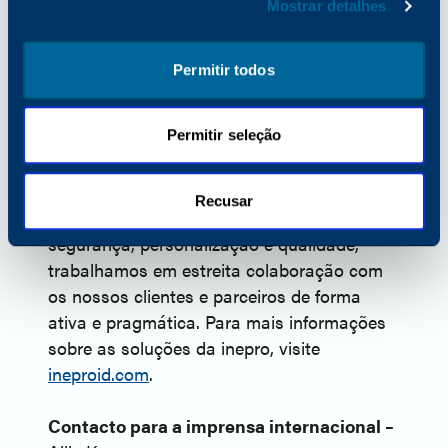
em ambientes de impressão, controlo de
Mostrar detalhes
acessos, autenticação, cacifos, máquinas
de café e várias outras aplicações de
Permitir todos
autoatendimento. O ponto forte da inepro
reside no fornecimento de soluções e
Permitir seleção
serviços seguros, fiáveis e fáceis de utilizar,
que se integram de forma rápida e
harmoniosa em ambientes novos e
Recusar
existentes. Com um forte enfoque na
segurança, personalização e qualidade,
trabalhamos em estreita colaboração com
os nossos clientes e parceiros de forma
ativa e pragmática. Para mais informações
sobre as soluções da inepro, visite
ineproid.com
.
Contacto para a imprensa internacional –