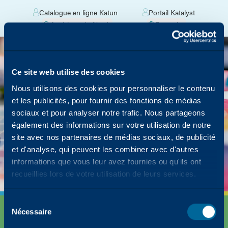
Catalogue en ligne Katun
Portail Katalyst
Amérique du Nord
Français
La page que vous
recherchez a été
oubliée dans la
Ce site web utilise des cookies
photocopieuse.
Nous utilisons des cookies pour personnaliser le contenu
et les publicités, pour fournir des fonctions de médias
Mais nous avons beaucoup d'autres contenus
sociaux et pour analyser notre trafic. Nous partageons
sur la façon dont Katun peut simplifier votre
également des informations sur votre utilisation de notre
succès !
site avec nos partenaires de médias sociaux, de publicité
et d'analyse, qui peuvent les combiner avec d'autres
Retour à la page d'accueil
informations que vous leur avez fournies ou qu'ils ont
recueillies lors de votre utilisation de leurs services.
Sélection
Nécessaire
des
consentements