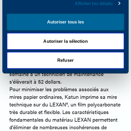
Afficher les détails
machine ont été corrigés. En tant que client,
comment réagiriez-vous si un technicien vous
disait : "J'ai corrigé le problème de votre
Autoriser tous les
machine. Malheureusement, ces copies de test
ne le montrent pas très bien, car la mire que j'ai
Autoriser la sélection
utilisée est en mauvais état" ? Les mires en
papier ordinaires s'usent rapidement et coûtent
finalement assez cher. Même à 50 cents l'unité,
Refuser
le coût annuel pour fournir deux mires par
semaine à un technicien de maintenance
s'élèverait à 52 dollars.
Pour minimiser les problèmes associés aux
mires papier ordinaires, Katun imprime sa mire
technique sur du LEXAN®, un film polycarbonate
très durable et flexible. Les caractéristiques
fondamentales du matériau LEXAN permettent
d'éliminer de nombreuses incohérences de