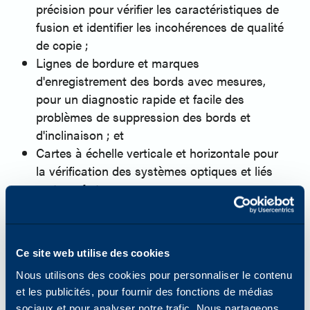
précision pour vérifier les caractéristiques de
fusion et identifier les incohérences de qualité
de copie ;
Lignes de bordure et marques
d'enregistrement des bords avec mesures,
pour un diagnostic rapide et facile des
problèmes de suppression des bords et
d'inclinaison ; et
Cartes à échelle verticale et horizontale pour
la vérification des systèmes optiques et liés
au transfert.
Qualité d'impression et durabilité des
matériaux
La production de copies d'essai précises "avant
et après" est essentielle pour assurer un
Ce site web utilise des cookies
excellent service à la clientèle. Les copies d'essai
Nous utilisons des cookies pour personnaliser le contenu
doivent démontrer clairement à l'utilisateur final
et les publicités, pour fournir des fonctions de médias
que les problèmes de performance du copieur
sociaux et pour analyser notre trafic. Nous partageons