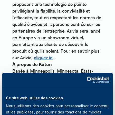
proposant une technologie de pointe
privilégiant la fiabilité, la convivialité et
l'efficacité, tout en respectant les normes de
qualité élevées et l'approche centrée sur les
partenaires de l'entreprise. Arivia sera lancé
en Europe via un showroom virtuel,
permettant aux clients de découvrir le
produit où qu'ils soient. Pour en savoir plus
sur Arivia,
cliquez ici
.
À propos de Katun
Basée à Minneapolis, Minnesota, États-
Unis, Katun Corporation (Katun) est l'un des
principaux fournisseurs mondiaux de
consommables bureautiques équivalents
aux OEM et d'une gamme complète de
Ce site web utilise des cookies
produits et de services pour les
Nous utilisons des cookies pour personnaliser le contenu
imprimantes, les copieurs et les imprimantes
et les publicités, pour fournir des fonctions de médias