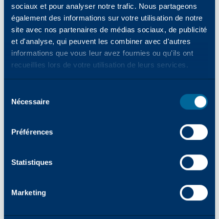
multifonctions (MFP). En 2024, Katun a
sociaux et pour analyser notre trafic. Nous partageons
lancé Arivia, sa première gamme
également des informations sur votre utilisation de notre
d'imprimantes multifonctions. Katun a plus
site avec nos partenaires de médias sociaux, de publicité
de 45 ans d'expérience dans le secteur de la
et d'analyse, qui peuvent les combiner avec d'autres
informations que vous leur avez fournies ou qu'ils ont
bureautique et compte environ 8 000
recueillies lors de votre utilisation de leurs services.
partenaires revendeurs et distributeurs dans
le monde. En s'appuyant sur la richesse de
Sélection
son expertise industrielle, Katun vise à
Nécessaire
des
apporter à ses clients "le succès en toute
consentements
simplicité", en offrant des produits et des
services axés sur la fiabilité, la simplicité et
Préférences
l'innovation.
www.katun.com
Statistiques
Contacter les médias européens -
Kim Bryant
Marketing
Responsable de la communication
marketing