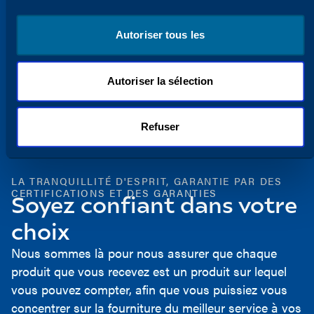
pour veiller à ce que vous disposiez des
outils dont vous avez besoin pour réussir.
Autoriser tous les
Voir notre centre d'innovation
Autoriser la sélection
Refuser
LA TRANQUILLITÉ D'ESPRIT, GARANTIE PAR DES
CERTIFICATIONS ET DES GARANTIES
Soyez confiant dans votre
choix
Nous sommes là pour nous assurer que chaque
produit que vous recevez est un produit sur lequel
vous pouvez compter, afin que vous puissiez vous
concentrer sur la fourniture du meilleur service à vos