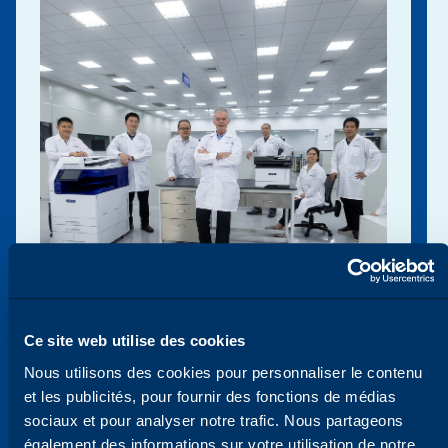
Ce site web utilise des cookies
Nous utilisons des cookies pour personnaliser le contenu
VOUS AIDER À GARDER UNE LONGUEUR
et les publicités, pour fournir des fonctions de médias
D'AVANCE
Nous évoluons constamment
sociaux et pour analyser notre trafic. Nous partageons
pour répondre à vos besoins
également des informations sur votre utilisation de notre