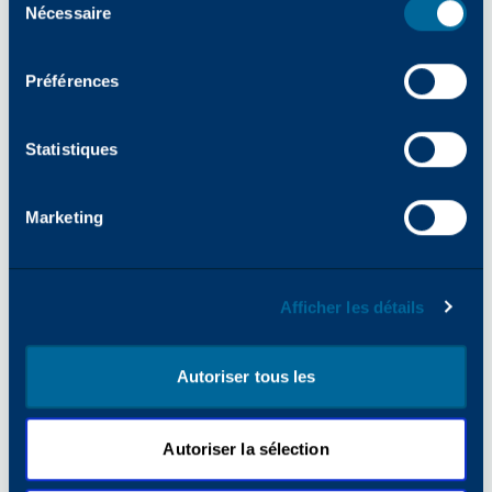
Nécessaire
des
consentements
Préférences
Statistiques
DÉVELOPPEMENT DURABLE
06/2026 -
Les imprimantes multifonctions Arivia
Marketing
de Katun obtiennent le prestigieux label
écologique « Blue Angel »
Afficher les détails
Autoriser tous les
Autoriser la sélection