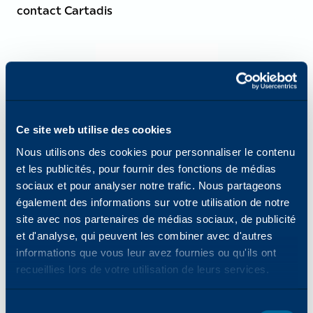
contact Cartadis
Ce site web utilise des cookies
Nous utilisons des cookies pour personnaliser le contenu
et les publicités, pour fournir des fonctions de médias
ENTREPRISE
sociaux et pour analyser notre trafic. Nous partageons
également des informations sur votre utilisation de notre
07/2026 -
Katun s'associe à DLL pour proposer des
site avec nos partenaires de médias sociaux, de publicité
solutions de financement aux revendeurs agréés
et d'analyse, qui peuvent les combiner avec d'autres
Arivia en Italie
informations que vous leur avez fournies ou qu'ils ont
recueillies lors de votre utilisation de leurs services.
Sélection