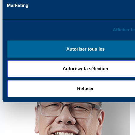
Marketing
Afficher le
Dr. Jean Guay
Vice-Président, Développement Produits
Autoriser tous les
Autoriser la sélection
Refuser