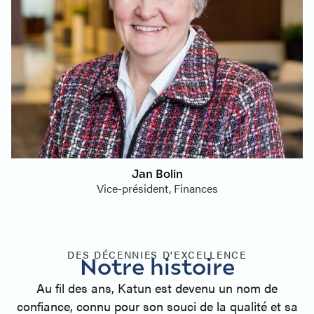
Jan Bolin
Vice-président, Finances
DES DÉCENNIES D'EXCELLENCE
Notre histoire
Au fil des ans, Katun est devenu un nom de
confiance, connu pour son souci de la qualité et sa