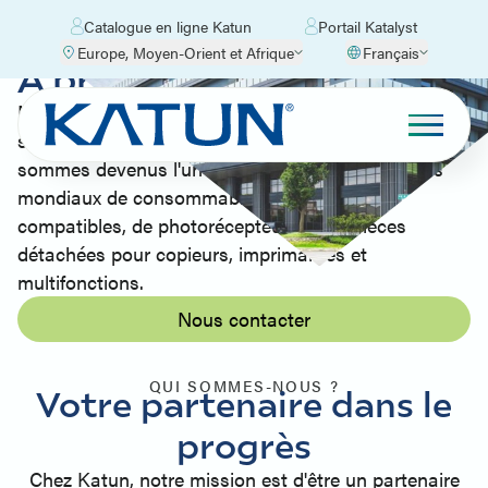
Catalogue en ligne Katun
Portail Katalyst
Europe, Moyen-Orient et Afrique
Français
À propos de Katun
Nous croyons en la création de partenariats qui
stimulent la croissance. C'est ainsi que nous
sommes devenus l'un des principaux fournisseurs
mondiaux de consommables d'impression
compatibles, de photorécepteurs et de pièces
détachées pour copieurs, imprimantes et
multifonctions.
Nous contacter
QUI SOMMES-NOUS ?
Votre partenaire dans le
progrès
Chez Katun, notre mission est d'être un partenaire