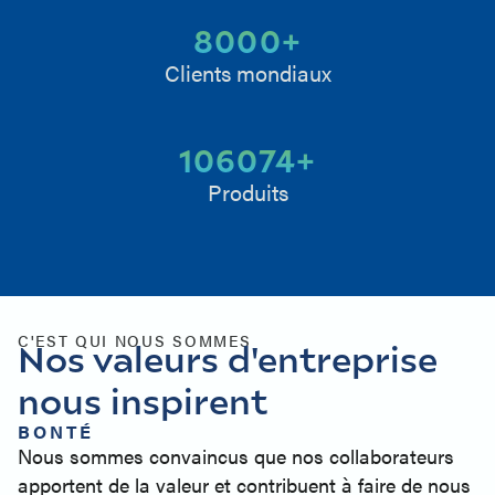
8000
+
Clients mondiaux
106074
+
Produits
C'EST QUI NOUS SOMMES
Nos valeurs d'entreprise
nous inspirent
BONTÉ
Nous sommes convaincus que nos collaborateurs
apportent de la valeur et contribuent à faire de nous