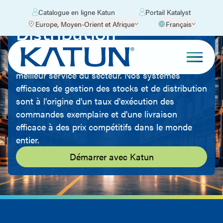
Catalogue en ligne Katun
Portail Katalyst
Europe, Moyen-Orient et Afrique
Français
Distribution
L'objectif de Katun en matière de distribution et
de logistique est de fournir à ses clients le
meilleur service du secteur. Nos systèmes
efficaces de gestion des stocks et de distribution
sont à l'origine d'un taux d'exécution des
commandes exemplaire et d'une livraison
efficace à des prix compétitifs dans le monde
entier.
Démarrer avec Katun