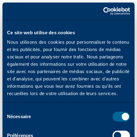
Ce site web utilise des cookies
Nous utilisons des cookies pour personnaliser le contenu
et les publicités, pour fournir des fonctions de médias
sociaux et pour analyser notre trafic. Nous partageons
également des informations sur votre utilisation de notre
site avec nos partenaires de médias sociaux, de publicité
et d'analyse, qui peuvent les combiner avec d'autres
informations que vous leur avez fournies ou qu'ils ont
recueillies lors de votre utilisation de leurs services.
Sélection
Nécessaire
des
consentements
Erreur d'application : une exception côté client s'est produite
Préférences
lors du chargement de katun.com (voir la console du navigateur